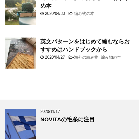
め本
2020/04/30
-
編み物の本
英文パターンをはじめて編むならお
すすめはハンドブックから
2020/04/27
-
海外の編み物
,
編み物の本
2020/11/17
NOVITAの毛糸に注目