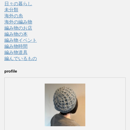
日々の暮らし
未分類
海外の糸
海外の編み物
編み物のお店
編み物の本
編み物イベント
編み物時間
編み物道具
編んでいるもの
profile