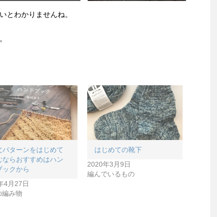
いとわかりませんね。
。
文パターンをはじめて
はじめての靴下
むならおすすめはハン
2020年3月9日
ブックから
編んでいるもの
0年4月27日
の編み物