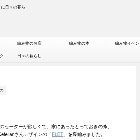
らに日々の暮ら
編み物のお店
編み物の本
編み物イベン
ク
日々の暮らし
の
のセーターが欲しくて、家にあったとっておきの糸、
-Kefelianさんデザインの「
FLET
」を爆編みました。