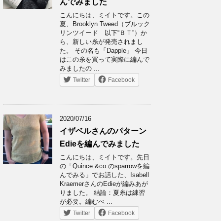
んでみました
こんにちは、ミイトです。この
夏、Brooklyn Tweed（ブルック
リンツイード 以下“ＢＴ”）か
ら、新しい糸が発売されまし
た。 その名も「Dapple」 今日
はこの糸を買って実際に編んで
みましたの ...
Twitter
Facebook
2020/07/16
イザベルさんのパターン
Edieを編んでみました
こんにちは、ミイトです。先日
の「Quince &co.のsparrowを編
んでみる」でお話した、Isabell
KraemerさんのEdieが編みあが
りました。 結論：夏糸は練習
が必要。編むべ ...
Twitter
Facebook