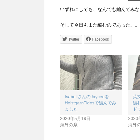
いずれにしても、なんでも編んでみな
そして今日もまた編むのであった。。
Twitter
Facebook
IsabellさんのJayceeを
英
HolstgarnTidesで編んでみ
編
ました
ド
2020年5月19日
202
海外の糸
海外