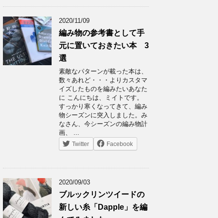
2020/11/09
編み物の参考書として手
元に置いておきたい本 3
選
素敵なパターンが載った本は、
数々あれど・・・よりカスタマ
イズしたものを編みたいあなた
に こんにちは、ミイトです。
すっかり寒くなってきて、編み
物シーズンに突入しました。み
なさん、今シーズンの編み物計
画、 ...
Twitter
Facebook
2020/09/03
ブルックリンツイードの
新しい糸「Dapple」を編