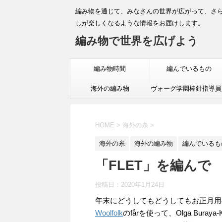
編み物を通じて、みなさんの世界が広がって、さ
しが楽しくなるような情報をお届けします。
編み物で世界を広げよう
編み物時間
編んでいるもの
海外の編み物
ヴォーグ学園棒針指導員
ラス
HOME
>
海外の糸
>
海外の糸
海外の編み物
編んでいるも
「FLET」を編んで
投稿日：
2020年1月24日
年末にどうしてもどうしてもお正月用
Woolfolk
のfårを使って、Olga Buraya