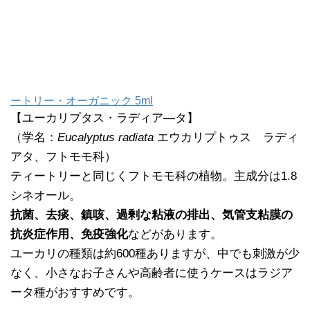
ートリー・オーガニック 5ml
【ユーカリプタス・ラディア―タ】
（学名：
Eucalyptus radiata
エウカリプトゥス ラディ
アタ、フトモモ科）
ティートリーと同じくフトモモ科の植物。主成分は1.8
シネオール。
抗菌、去痰、鎮咳、過剰な粘液の排出、気管支粘膜の
抗炎症作用、免疫強化
などがあります。
ユーカリの種類は約600種ありますが、中でも刺激が少
なく、小さなお子さんや高齢者に使うケースはラジア
ータ種がおすすめです。